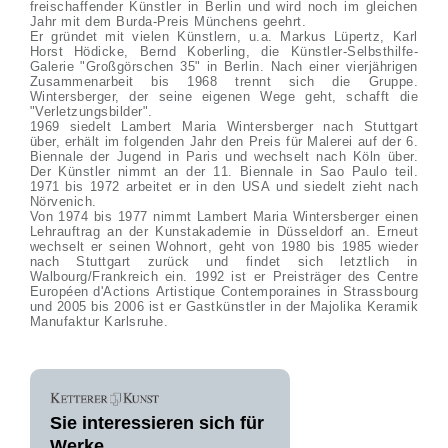
freischaffender Künstler in Berlin und wird noch im gleichen
Jahr mit dem Burda-Preis Münchens geehrt.
Er gründet mit vielen Künstlern, u.a. Markus Lüpertz, Karl
Horst Hödicke, Bernd Koberling, die Künstler-Selbsthilfe-
Galerie "Großgörschen 35" in Berlin. Nach einer vierjährigen
Zusammenarbeit bis 1968 trennt sich die Gruppe.
Wintersberger, der seine eigenen Wege geht, schafft die
"Verletzungsbilder".
1969 siedelt Lambert Maria Wintersberger nach Stuttgart
über, erhält im folgenden Jahr den Preis für Malerei auf der 6.
Biennale der Jugend in Paris und wechselt nach Köln über.
Der Künstler nimmt an der 11. Biennale in Sao Paulo teil.
1971 bis 1972 arbeitet er in den USA und siedelt zieht nach
Nörvenich.
Von 1974 bis 1977 nimmt Lambert Maria Wintersberger einen
Lehrauftrag an der Kunstakademie in Düsseldorf an. Erneut
wechselt er seinen Wohnort, geht von 1980 bis 1985 wieder
nach Stuttgart zurück und findet sich letztlich in
Walbourg/Frankreich ein. 1992 ist er Preisträger des Centre
Européen d'Actions Artistique Contemporaines in Strassbourg
und 2005 bis 2006 ist er Gastkünstler in der Majolika Keramik
Manufaktur Karlsruhe.
Sie interessieren sich für
Werke