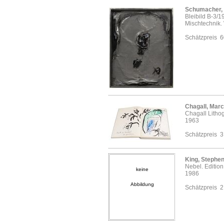
Schumacher, 
Bleibild B-3/1
Mischtechnik. 
Schätzpreis 
Chagall, Marc
Chagall Litho
1963
Schätzpreis 
King, Stephe
Nebel. Editio
keine
1986
Abbildung
Schätzpreis 