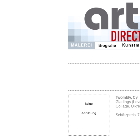
MALEREI
Kunstm
Biografie
Twombly, Cy
Gladings (Love
keine
Collage. Ölkrei
Abbildung
Schätzpreis 