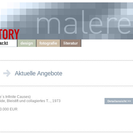
arkt
design
fotografie
literatur
Aktuelle Angebote
´s Infinite Causes)
de, Bleistift und collagiertes T..., 1973
Detailansicht >>
70.000 EUR